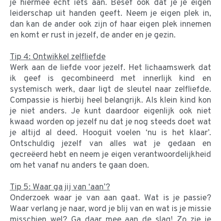
je hiermee echt iets aan. Besef ook dat je je eigen
leiderschap uit handen geeft. Neem je eigen plek in,
dan kan de ander ook zijn of haar eigen plek innemen
en komt er rust in jezelf, de ander en je gezin.
Tip 4: Ontwikkel zelfliefde
Werk aan de liefde voor jezelf. Het lichaamswerk dat
ik geef is gecombineerd met innerlijk kind en
systemisch werk, daar ligt de sleutel naar zelfliefde.
Compassie is hierbij heel belangrijk. Als klein kind kon
je niet anders. Je kunt daardoor eigenlijk ook niet
kwaad worden op jezelf nu dat je nog steeds doet wat
je altijd al deed. Hooguit voelen ‘nu is het klaar’.
Ontschuldig jezelf van alles wat je gedaan en
gecreëerd hebt en neem je eigen verantwoordelijkheid
om het vanaf nu anders te gaan doen.
Tip 5: Waar ga jij van ‘aan’?
Onderzoek waar je van aan gaat. Wat is je passie?
Waar verlang je naar, word je blij van en wat is je missie
misschien wel? Ga daar mee aan de slag! Zo zie je