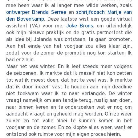
mee heen waar ik al langer mee wilde werken, zoals
ontwerper Brenda Serree
en
schrijfcoach Marije van
den Bovenkamp
. Deze laatste wist een goede virtual
assistant (VA) voor me,
Joke Brons
, om uiteindelijk
ook mijn nieuwe praktijk en de gratis partnertest die
als idee bij Jolanda was ontstaan, te gaan promoten.
Aan het einde van het voorjaar zou alles klaar zijn,
zodat voor de zomer de promotie nog kon starten. Ik
had er zin in.
Maar het was winter. En ik leef steeds meer volgens
de seizoenen. Ik merkte dat ik mezelf niet kon zetten
tot wat ik moest doen, dat het te veel was. Ik merkte
dat ik door mezelf vast te houden aan mijn deadline
niet toekwam waar ik zo naar verlangde. De winter
vraagt namelijk om een tandje terug, rustig aan doen,
naar binnen keren en te onderzoeken wat er nog om
aandacht vraagt en geheeld mag worden. Om zo weer
zuiver en tot volle bloei te kunnen komen in het
voorjaar en de zomer. En zo klopte alles weer, want er
ontstond ook ruimte voor mijn eigen proces hierin.