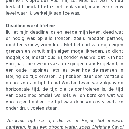
partners klopte dus voor mij zo. Niet iets wat ik had
bedacht omdat het ik het leuk vond, maar een nieuw
level waar ik werkelijk aan toe was.
Deadline werd lifeline
Ik liet mijn deadline los en leefde mijn leven, deed wat
er nodig was op alle fronten, zoals moeder, partner,
dochter, vrouw, vriendin… Met behoud van mijn eigen
grenzen en vanuit mijn eigen mogelijkheden, zo dicht
mogelijk bij mezelf dus. Bijzonder was wel dat ik in het
voorjaar, toen we op vakantie gingen naar Engeland, in
een oude Happinez iets las over hoe de mensen in
Beijing de tijd ervaren. Zij hebben daar een verticale
en horizontale tijd. In het Westen leven we volgens de
horizontale tijd, de tijd die te controleren is, de tijd
van deadlines omdat we iets willen bereiken wat we
voor ogen hebben, de tijd waardoor we ons steeds zo
onder druk voelen staan.
Verticale tijd, de tijd die ze in Bejing het meeste
hanteren, is als een stroom water, zoals Christine Cayol