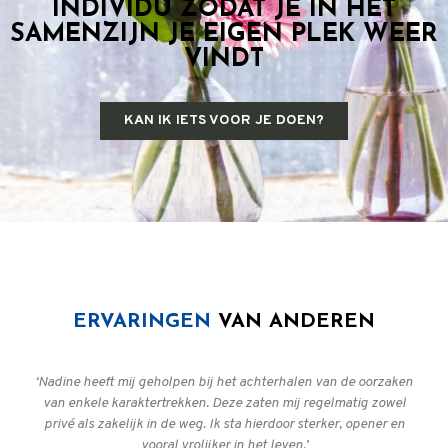
INDIVIDU ZODAT JE IN HET
SAMENZIJN JE EIGEN PLEK WEER
VINDT
KAN IK IETS VOOR JE DOEN?
ERVARINGEN
VAN ANDEREN
‘Nadine heeft mij geholpen bij het achterhalen van de oorzaken
van enkele karaktertrekken. Deze zaten mij regelmatig zowel
privé als zakelijk in de weg. Ik sta hierdoor sterker, opener en
vooral vrolijker in het leven.’