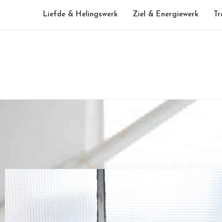
Liefde & Helingswerk
Ziel & Energiewerk
Tr