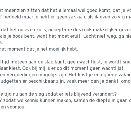
meer zien zitten dat het allemaal wel goed komt, dat je voo
f bedoeld maar je hebt er geen zak aan, als ik even zo vrij m
r dat het nu even zo is, acceptatie dus (ook makkelijker gez
n als je boos bent, want het moet eruit. Lacht niet weg, ga ni
s.
het moment dat je het moeilijk hebt.
altijd meteen aan de slag kunt, geen wachtlijst, je wordt snel
elaar kiest. Ook bij mij is er op dit moment geen wachtlijst.
 geen vergoedingen mogelijk zijn. Het kost je een goede vaka
udgetten er beschikbaar zijn, vaak meer dan je denkt, omda
te tijd nu aan de slag zodat er iets blijvend verandert?
n’ zodat we kennis kunnen maken, samen de diepte in gaan o
ben voor jou.