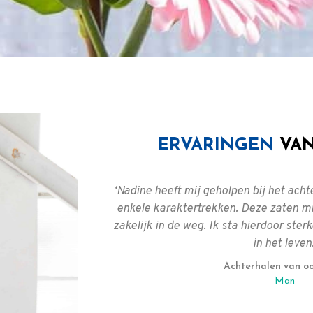
ERVARINGEN
VAN
 professionele
‘Nadine heeft mij geholpen bij het ach
 en vertrouwde
enkele karaktertrekken. Deze zaten mij
den. Ik heb me
zakelijk in de weg. Ik sta hierdoor sterk
voeld. Ik kan
in het leven.
k zijn naar je
Achterhalen van o
Man