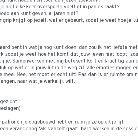
hoog kunt houden en toch aan jezelf toekomt?
 je niet elke keer overspoeld voelt of in paniek raakt?
oed aan kunt geven, al jaren niet?
er grip krijgt op jezelf, wat er gebeurt, zodat je weet hoe j
eerd bent in wat je nog kunt doen, dan zou ik het liefste me
k zodat je weet hoe het komt dat jouw leven niet loopt zoal
t bij je. Samenwerken met mij betekent kort en krachtig aan 
k op wat er in jouw lijf in de weg zit, alle emoties mogen er 
 je mee. Nee, het moet er echt uit! Pas dan is er ruimte om 
angen, naar wat je werkelijk wilt.
 gezicht
geslagen)
e patronen je opgebouwd hebt en ruim je ze op uit je lijf
een verandering ‘als vanzelf gaat’; hard werken in de sessie