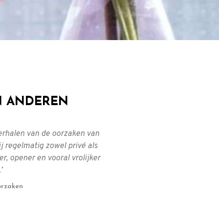
 ANDEREN
terhalen van de oorzaken van
‘Ik lijk steeds mee
 regelmatig zowel privé als
oplossingen, waardoor e
er, opener en vooral vrolijker
ontstaan. De machtsstri
’
naar de achtergrond aan
nauweli
orzaken
De