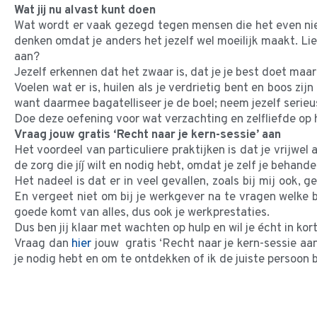
Wat jij nu alvast kunt doen
Wat wordt er vaak gezegd tegen mensen die het even niet 
denken omdat je anders het jezelf wel moeilijk maakt. Lie
aan?
Jezelf erkennen dat het zwaar is, dat je je best doet maa
Voelen wat er is, huilen als je verdrietig bent en boos zij
want daarmee bagatelliseer je de boel; neem jezelf serieu
Doe deze oefening voor wat verzachting en zelfliefde op 
Vraag jouw gratis ‘Recht naar je kern-sessie’ aan
Het voordeel van particuliere praktijken is dat je vrijwel 
de zorg die jíj wilt en nodig hebt, omdat je zelf je behand
Het nadeel is dat er in veel gevallen, zoals bij mij ook,
En vergeet niet om bij je werkgever na te vragen welke b
goede komt van alles, dus ook je werkprestaties.
Dus ben jij klaar met wachten op hulp en wil je écht in kor
Vraag dan
hier
jouw gratis ‘Recht naar je kern-sessie aa
je nodig hebt en om te ontdekken of ik de juiste persoon 