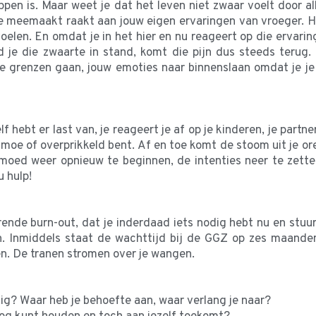
en is. Maar weet je dat het leven niet zwaar voelt door al
meemaakt raakt aan jouw eigen ervaringen van vroeger. Hoe 
len. En omdat je in het hier en nu reageert op die ervarin
e die zwaarte in stand, komt die pijn dus steeds terug. 
 grenzen gaan, jouw emoties naar binnenslaan omdat je je n
lf hebt er last van, je reageert je af op je kinderen, je partn
 moe of overprikkeld bent. Af en toe komt de stoom uit je or
moed weer opnieuw te beginnen, de intenties neer te zetten 
u hulp!
rende burn-out, dat je inderdaad iets nodig hebt nu en stuu
 Inmiddels staat de wachttijd bij de GGZ op zes maande
ten. De tranen stromen over je wangen.
odig? Waar heb je behoefte aan, waar verlang je naar?