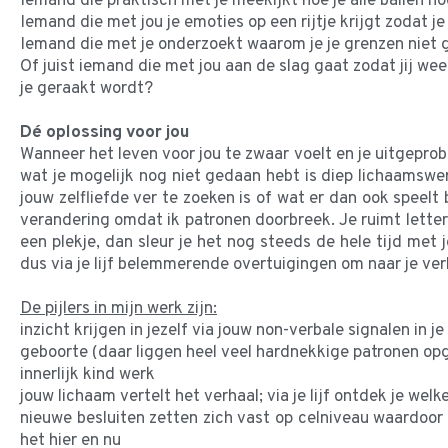
Iemand die praktisch met je meekijkt hoe je alle ballen 
Iemand die met jou je emoties op een rijtje krijgt zodat je
Iemand die met je onderzoekt waarom je je grenzen niet g
Of juist iemand die met jou aan de slag gaat zodat jij we
je geraakt wordt?
Dé oplossing voor jou
Wanneer het leven voor jou te zwaar voelt en je uitgeprob
wat je mogelijk nog niet gedaan hebt is diep lichaamswer
jouw zelfliefde ver te zoeken is of wat er dan ook speel
verandering omdat ik patronen doorbreek. Je ruimt letterlij
een plekje, dan sleur je het nog steeds de hele tijd met
dus via je lijf belemmerende overtuigingen om naar je verl
De pijlers in mijn werk zijn:
inzicht krijgen in jezelf via jouw non-verbale signalen in je
geboorte (daar liggen heel veel hardnekkige patronen op
innerlijk kind werk
jouw lichaam vertelt het verhaal; via je lijf ontdek je welk
nieuwe besluiten zetten zich vast op celniveau waardoor 
het hier en nu