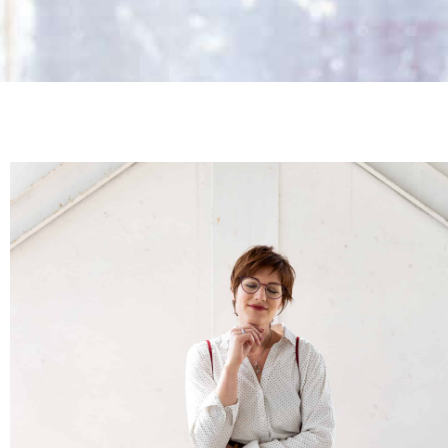
‘Ik heb Nadine leren kennen als een zeer integere en
therapeut. Ze is heel goed in staat een ongedwongen
omgeving te creëren waarin alles besproken kan wor
daarbij geen moment ongemakkelijk of opgelaten ge
Nadine dan ook van harte aanbevelen mocht je op zoe
eigen ik.’
Integer en professioneel