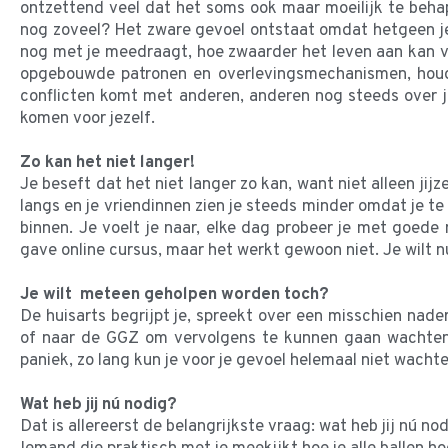
ontzettend veel dat het soms ook maar moeilijk te behapp
nog zoveel? Het zware gevoel ontstaat omdat hetgeen je 
nog met je meedraagt, hoe zwaarder het leven aan kan voe
opgebouwde patronen en overlevingsmechanismen, houd j
conflicten komt met anderen, anderen nog steeds over je
komen voor jezelf.
Zo kan het niet langer!
Je beseft dat het niet langer zo kan, want niet alleen jijze
langs en je vriendinnen zien je steeds minder omdat je te
binnen. Je voelt je naar, elke dag probeer je met goede 
gave online cursus, maar het werkt gewoon niet. Je wilt n
Je wilt meteen geholpen worden toch?
De huisarts begrijpt je, spreekt over een misschien nade
of naar de GGZ om vervolgens te kunnen gaan wachten.
paniek, zo lang kun je voor je gevoel helemaal niet wach
Wat heb jij nú nodig?
Dat is allereerst de belangrijkste vraag: wat heb jij nú n