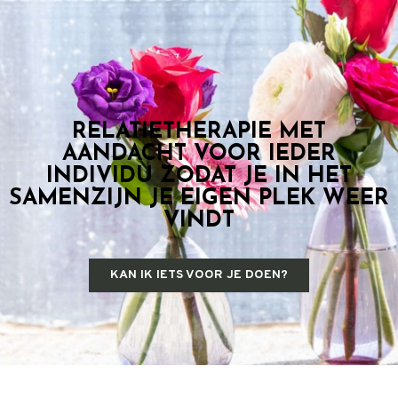
RELATIETHERAPIE MET
AANDACHT VOOR IEDER
INDIVIDU ZODAT JE IN HET
SAMENZIJN JE EIGEN PLEK WEER
VINDT
KAN IK IETS VOOR JE DOEN?