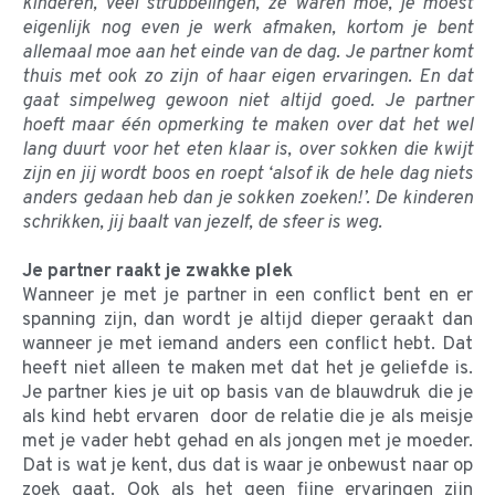
kinderen, veel strubbelingen, ze waren moe, je moest
eigenlijk nog even je werk afmaken, kortom je bent
allemaal moe aan het einde van de dag. Je partner komt
thuis met ook zo zijn of haar eigen ervaringen. En dat
gaat simpelweg gewoon niet altijd goed. Je partner
hoeft maar één opmerking te maken over dat het wel
lang duurt voor het eten klaar is, over sokken die kwijt
zijn en jij wordt boos en roept ‘alsof ik de hele dag niets
anders gedaan heb dan je sokken zoeken!’. De kinderen
schrikken, jij baalt van jezelf, de sfeer is weg.
Je partner raakt je zwakke plek
Wanneer je met je partner in een conflict bent en er
spanning zijn, dan wordt je altijd dieper geraakt dan
wanneer je met iemand anders een conflict hebt. Dat
heeft niet alleen te maken met dat het je geliefde is.
Je partner kies je uit op basis van de blauwdruk die je
als kind hebt ervaren door de relatie die je als meisje
met je vader hebt gehad en als jongen met je moeder.
Dat is wat je kent, dus dat is waar je onbewust naar op
zoek gaat. Ook als het geen fijne ervaringen zijn