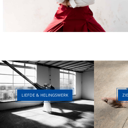
Man
LIEFDE & HELINGSWERK
ZI