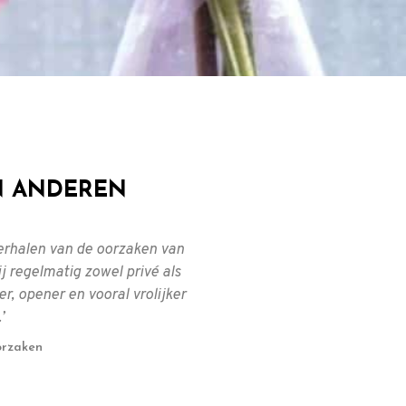
 ANDEREN
terhalen van de oorzaken van
‘Ik lijk steeds mee
 regelmatig zowel privé als
oplossingen, waardoor e
er, opener en vooral vrolijker
ontstaan. De machtsstri
’
naar de achtergrond aan
nauweli
orzaken
De