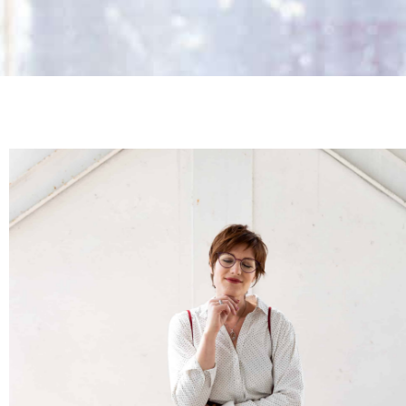
‘Ik heb Nadine leren kennen als een zeer integere en
therapeut. Ze is heel goed in staat een ongedwongen
omgeving te creëren waarin alles besproken kan wor
daarbij geen moment ongemakkelijk of opgelaten ge
Nadine dan ook van harte aanbevelen mocht je op zoe
eigen ik.’
Integer en professioneel