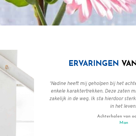
ERVARINGEN
VAN
 professionele
‘Nadine heeft mij geholpen bij het ach
 en vertrouwde
enkele karaktertrekken. Deze zaten mij
den. Ik heb me
zakelijk in de weg. Ik sta hierdoor sterk
voeld. Ik kan
in het leven.
k zijn naar je
Achterhalen van o
Man