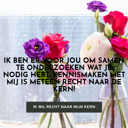
IK BEN ER VOOR JOU OM SAMEN
TE ONDERZOEKEN WAT JE
NODIG HEBT. KENNISMAKEN MET
MIJ IS METEEN RECHT NAAR DE
KERN!
IK WIL RECHT NAAR MIJN KERN