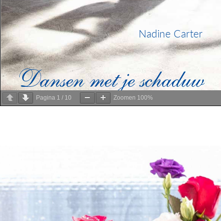
Pagina
1
/
10
Zoomen
100%