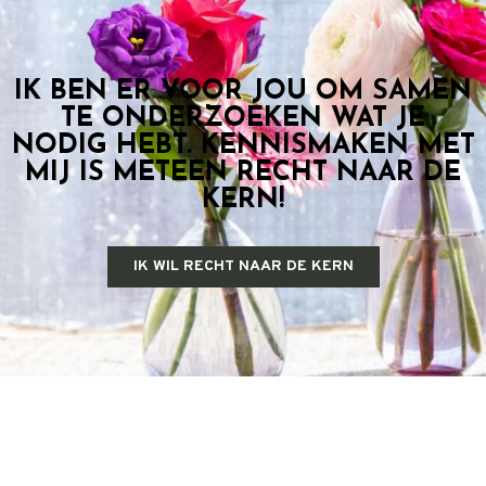
IK BEN ER VOOR JOU OM SAMEN
TE ONDERZOEKEN WAT JE
NODIG HEBT. KENNISMAKEN MET
MIJ IS METEEN RECHT NAAR DE
KERN!
IK WIL RECHT NAAR DE KERN